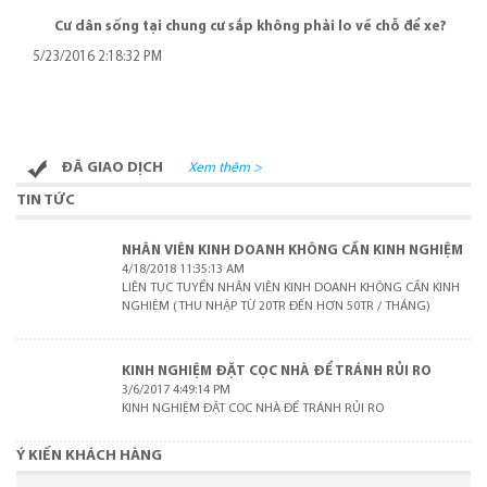
Cư dân sống tại chung cư sắp không phải lo về chỗ để xe?
5/23/2016 2:18:32 PM
ĐÃ GIAO DỊCH
Xem thêm >
TIN TỨC
NHÂN VIÊN KINH DOANH KHÔNG CẦN KINH NGHIỆM
4/18/2018 11:35:13 AM
LIÊN TỤC TUYỂN NHÂN VIÊN KINH DOANH KHÔNG CẦN KINH
NGHIỆM (THU NHẬP TỪ 20TR ĐẾN HƠN 50TR / THÁNG)
KINH NGHIỆM ĐẶT CỌC NHÀ ĐỂ TRÁNH RỦI RO
3/6/2017 4:49:14 PM
KINH NGHIỆM ĐẶT CỌC NHÀ ĐỂ TRÁNH RỦI RO
Ý KIẾN KHÁCH HÀNG