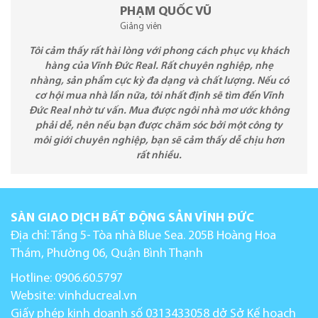
PHẠM QUỐC VŨ
Giảng viên
Tôi cảm thấy rất hài lòng với phong cách phục vụ khách
hàng của Vĩnh Đức Real. Rất chuyên nghiệp, nhẹ
nhàng, sản phẩm cực kỳ đa dạng và chất lượng. Nếu có
cơ hội mua nhà lần nữa, tôi nhất định sẽ tìm đến Vĩnh
Đức Real nhờ tư vấn. Mua được ngôi nhà mơ ước không
phải dễ, nên nếu bạn được chăm sóc bởi một công ty
môi giới chuyên nghiệp, bạn sẽ cảm thấy dễ chịu hơn
rất nhiều.
SÀN GIAO DỊCH BẤT ĐỘNG SẢN VĨNH ĐỨC
Địa chỉ: Tầng 5- Tòa nhà Blue Sea. 205B Hoàng Hoa
Thám, Phường 06, Quận Bình Thạnh
Hotline: 0906.60.5797
Website:
vinhducreal.vn
Giấy phép kinh doanh số 0313433058 dở Sở Kế hoạch