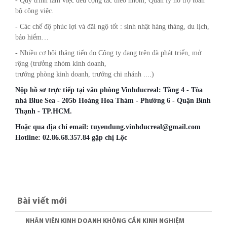
- Quy trình làm việc đều cộng tác theo nhóm, Quản lý hỗ trợ toàn
bộ công việc.
- Các chế độ phúc lợi và đãi ngộ tốt : sinh nhật hàng tháng, du lịch,
bảo hiểm…
- Nhiều cơ hội thăng tiến do Công ty đang trên đà phát triển, mở
rộng (trưởng nhóm kinh doanh,
trưởng phòng kinh doanh, trưởng chi nhánh ....)
Nộp hồ sơ trực tiếp tại văn phòng Vinhducreal: Tầng 4 - Tòa
nhà Blue Sea - 205b Hoàng Hoa Thám - Phường 6 - Quận Bình
Thạnh - TP.HCM.
Hoặc qua địa chỉ email: tuyendung.vinhducreal@gmail.com
Hotline: 02.86.68.357.84 gặp chị Lộc
Bài viết mới
NHÂN VIÊN KINH DOANH KHÔNG CẦN KINH NGHIỆM