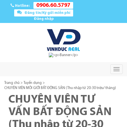
0906.60.5797
Hotline:
Đăng tin/Ký gửi miễn phí
Đăng nhập
Toggle
naviga
Trang chủ
>
Tuyển dụng
>
CHUYÊN VIÊN MÔI GIỚI BẤT ĐỘNG SẢN (Thu nhập từ 20-30 triệu/ tháng)
CHUYÊN VIÊN TƯ
VẤN BẤT ĐỘNG SẢN
(Thu nhập từ 20-30